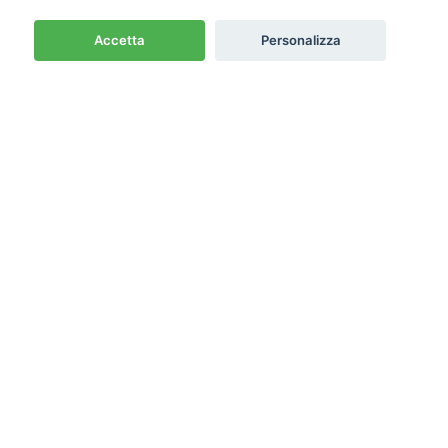
Accetta
Personalizza
Newsletter
Emme PRO
Cash & Carry