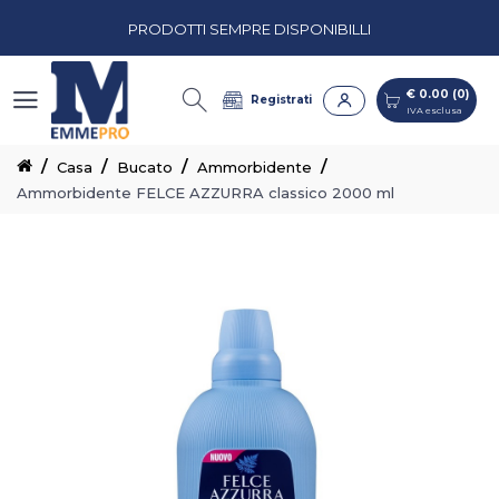
PRODOTTI SEMPRE DISPONIBILLI
€ 0.00 (0)
IVA esclusa
PREVENTIVI PERSONALIZZATI
€ 0.00 (0)
Registrati
IVA esclusa
CASH & CARRY CON CORSIE ORGANIZZATE
Casa
Bucato
Ammorbidente
Ammorbidente FELCE AZZURRA classico 2000 ml
PRODOTTI SEMPRE DISPONIBILLI
PREVENTIVI PERSONALIZZATI