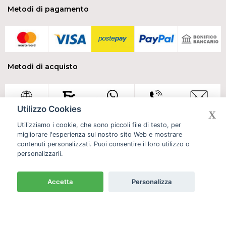
Metodi di pagamento
Metodi di acquisto
Utilizzo Cookies
X
Utilizziamo i cookie, che sono piccoli file di testo, per
migliorare l'esperienza sul nostro sito Web e mostrare
Grossista forniture prodotti per la pulizia
contenuti personalizzati. Puoi consentire il loro utilizzo o
Chanteclair sgrassatore e prodotti per la pulizia
personalizzarli.
Cash and carry monza e brianza milano
Cookie Policy
Privacy policy
Accetta
Personalizza
Filtra & ordina
FRAGRANZA