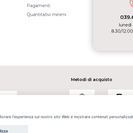
Pagamenti
Quantitativi minimi
039.
lunedì 
8.30/12.00
Metodi di acquisto
gliorare l'esperienza sul nostro sito Web e mostrare contenuti personalizzati.
pulizia
Chanteclair sgrassatore e prodotti per la pulizia
Cash and
Cookie Policy
Privacy policy
lizza