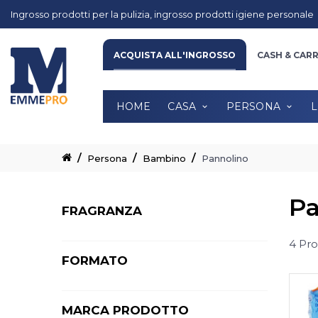
Ingrosso prodotti per la pulizia, ingrosso prodotti igiene personale
HOME
CASA
PERSONA
LINE
ACQUISTA ALL'INGROSSO
CASH & CAR
HOME
CASA
PERSONA
L
Persona
Bambino
Pannolino
Pa
FRAGRANZA
4 Pro
FORMATO
MARCA PRODOTTO