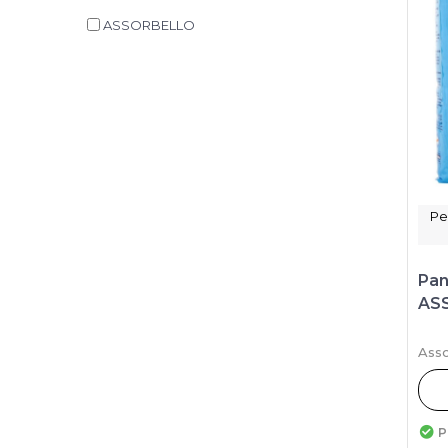
ASSORBELLO
Pe
Pan
ASS
Asso
P