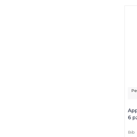
Pe
App
6 p
Bib