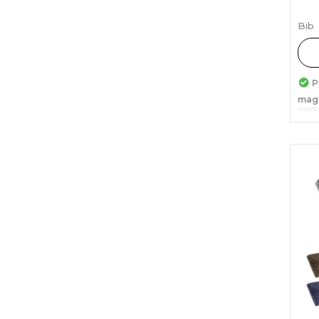
Bib
P
mag