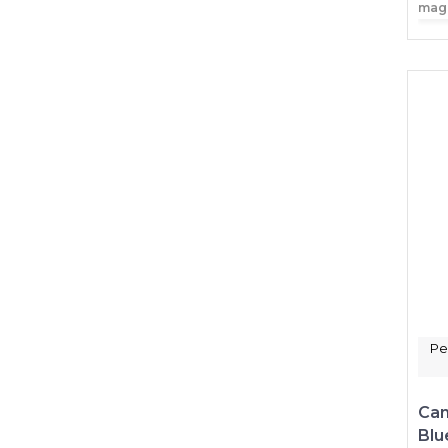
mag
Pe
Can
Blu