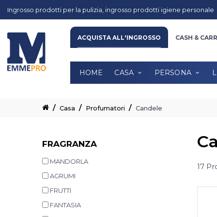
Ingrosso prodotti per la pulizia, ingrosso prodotti igiene personale
HOME
CASA
PERSONA
LINE
ACQUISTA ALL'INGROSSO
CASH & CAR
HOME
CASA
PERSONA
L
Casa
Profumatori
Candele
Ca
FRAGRANZA
MANDORLA
17 Pr
AGRUMI
FRUTTI
FANTASIA