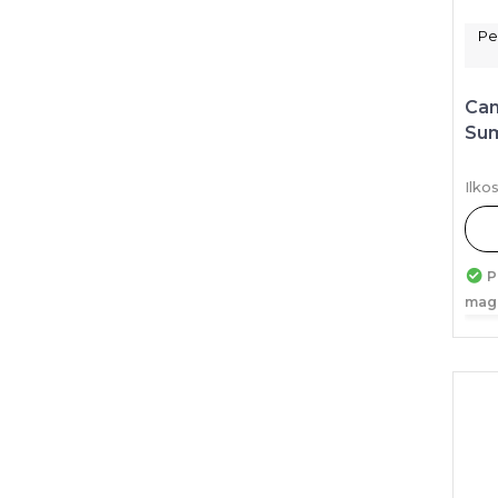
Pe
Can
Sum
Ilko
P
mag