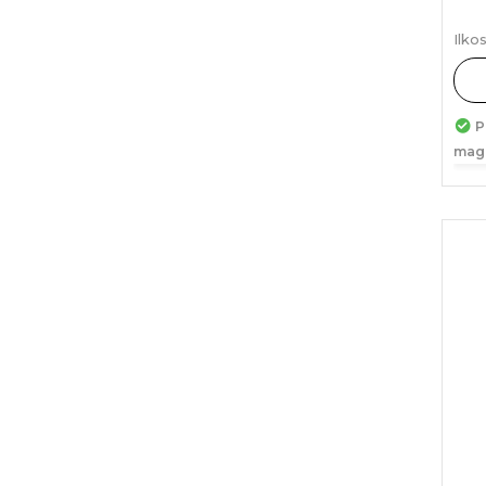
Ilko
P
mag