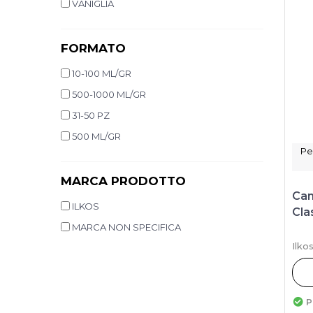
VANIGLIA
FORMATO
10-100 ML/GR
500-1000 ML/GR
31-50 PZ
500 ML/GR
Pe
MARCA PRODOTTO
Can
ILKOS
Cla
MARCA NON SPECIFICA
Ilko
P