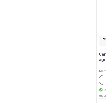
Pe
Can
agr
Marc
P
mag