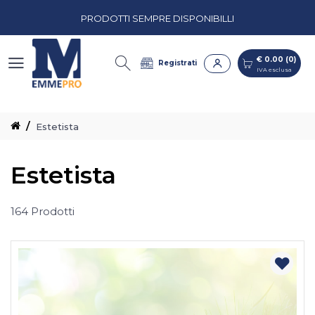
€ 0.00 (0)
PREVENTIVI PERSONALIZZATI
IVA esclusa
CASH & CARRY CON CORSIE ORGANIZZATE
€ 0.00 (0)
Registrati
IVA esclusa
PRODOTTI SEMPRE DISPONIBILLI
PREVENTIVI PERSONALIZZATI
Estetista
Estetista
164 Prodotti