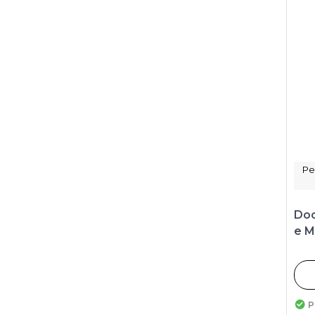
Pe
Doc
e M
P