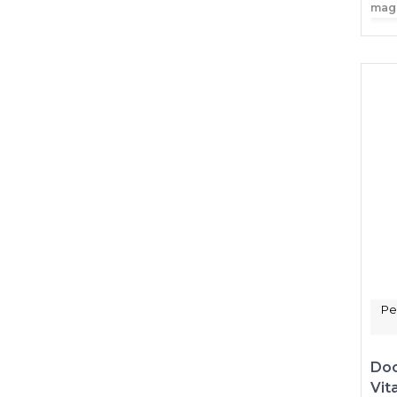
mag
Pe
Doc
Vit