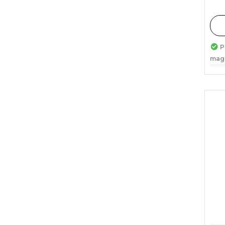
P
mag