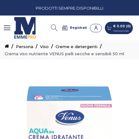
PRODOTTI SEMPRE DISPONIBILLI
€ 0.00 (0)
IVA esclusa
PREVENTIVI PERSONALIZZATI
€ 0.00 (0)
Registrati
IVA esclusa
CASH & CARRY CON CORSIE ORGANIZZATE
Persona
Viso
Creme e detergenti
Crema viso nutriente VENUS pelli secche e sensibili 50 ml
PRODOTTI SEMPRE DISPONIBILLI
PREVENTIVI PERSONALIZZATI