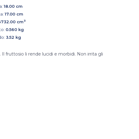
a:
18.00 cm
a:
17.00 cm
3
6732.00 cm
to:
0.560 kg
do:
3.52 kg
Il fruttosio li rende lucidi e morbidi. Non irrita gli