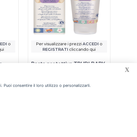
EDI
o
Per visualizzare i prezzi
ACCEDI
o
Per v
ui
REGISTRATI
cliccando qui
R
n
Pasta protettiva TRUDI BABY
Salvi
X
CARE 100 ml
SOFT 
Soft s
 Puoi consentire il loro utilizzo o personalizzarli.
Scheda prodotto
gazzino
Prodotto disponibile a magazzino
Prod
Racc