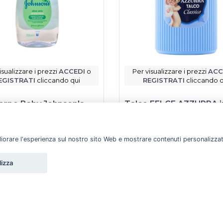
isualizzare i prezzi
ACCEDI
o
Per visualizzare i prezzi
ACC
EGISTRATI
cliccando qui
REGISTRATI
cliccando q
corpo Baby Johnson's
Talco FELCE AZZURRA i
vera 500 ml
barattolo 200 ml
ohnson's
Felce
gliorare l'esperienza sul nostro sito Web e mostrare contenuti personalizzati.
Scheda prodotto
Scheda prodotto
lizza
otto disponibile a magazzino
Prodotto disponibile a ma