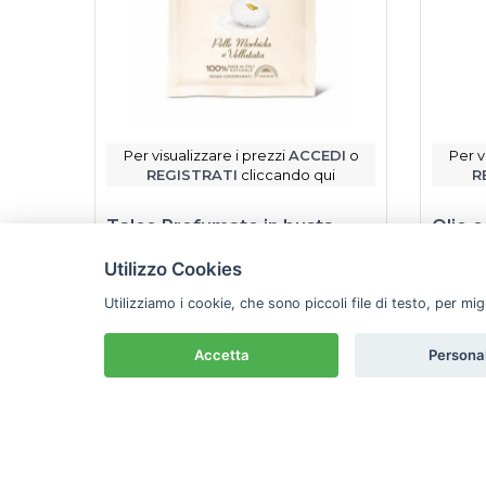
Per visualizzare i prezzi
ACCEDI
o
Per v
REGISTRATI
cliccando qui
R
Talco Profumato in busta
Olio 
SPUMA DI SCIAMPAGNA 75 gr
aloe 
Utilizzo Cookies
Spuma di Sciampagna
Baby J
Utilizziamo i cookie, che sono piccoli file di testo, per mi
Scheda prodotto
Accetta
Persona
Prodotto disponibile a magazzino
Prod