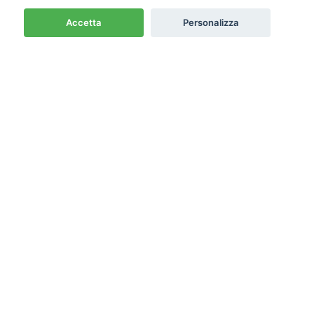
Accetta
Personalizza
Newsletter
Emme PRO
Cash & Carry