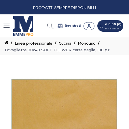
PRODOTTI SEMPRE DISPONIBILLI
€ 0.00 (0)
IVA esclusa
PREVENTIVI PERSONALIZZATI
€ 0.00 (0)
Registrati
IVA esclusa
CASH & CARRY CON CORSIE ORGANIZZATE
Linea professionale
Cucina
Monouso
Tovagliette 30x40 SOFT FLOWER carta paglia, 100 pz
PRODOTTI SEMPRE DISPONIBILLI
PREVENTIVI PERSONALIZZATI