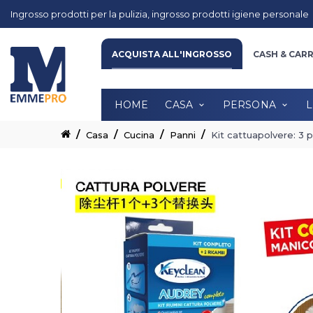
Ingrosso prodotti per la pulizia, ingrosso prodotti igiene personale
HOME
CASA
PERSONA
LINE
ACQUISTA ALL'INGROSSO
CASH & CAR
HOME
CASA
PERSONA
L
Casa
Cucina
Panni
Kit cattuapolvere: 3 