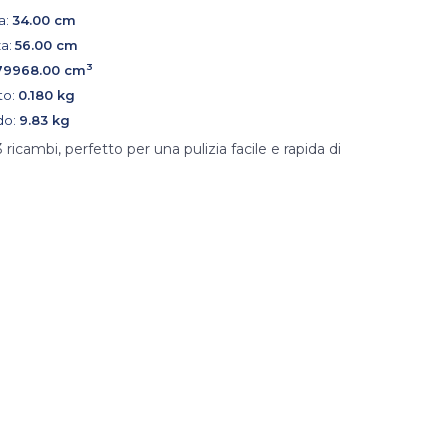
a:
34.00 cm
a:
56.00 cm
3
79968.00 cm
to:
0.180 kg
do:
9.83 kg
icambi, perfetto per una pulizia facile e rapida di