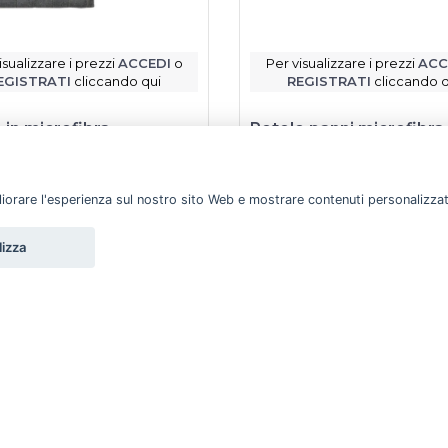
isualizzare i prezzi
ACCEDI
o
Per visualizzare i prezzi
ACC
EGISTRATI
cliccando qui
REGISTRATI
cliccando q
 in microfibra
Rotolo panni microfibra
EAN 70x50 cm 1 pz
strappo KEYCLEAN 30 s
Keyclean
gliorare l'esperienza sul nostro sito Web e mostrare contenuti personalizzati.
Scheda prodotto
Scheda prodotto
lizza
otto disponibile a magazzino
Prodotto disponibile a ma