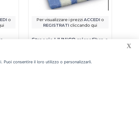
EDI
o
Per visualizzare i prezzi
ACCEDI
o
Per v
ui
REGISTRATI
cliccando qui
R
 a
Straccio L'UNICO microfibra e
Bicch
X
trappi
cotone 45x50 cm
capie
Unico
Bibo
 Puoi consentire il loro utilizzo o personalizzarli.
Scheda prodotto
gazzino
Prodotto disponibile a magazzino
Prod