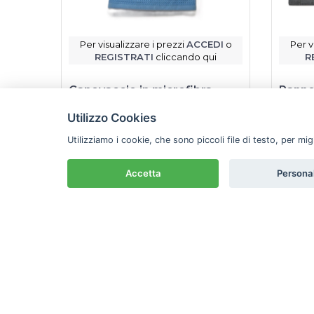
Per visualizzare i prezzi
ACCEDI
o
Per v
REGISTRATI
cliccando qui
R
Canovaccio in microfibra
Panno
asciugapiatti, 40x60 cm
KEYCL
Utilizzo Cookies
Bib
Bib
Utilizziamo i cookie, che sono piccoli file di testo, per mi
Scheda prodotto
Accetta
Persona
Prodotto disponibile a magazzino
Prod