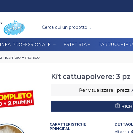
A PROFESSIONALE
ESTETISTA
PARRUCCHIERA
BRAND
RY
INEA PROFESSIONALE
ESTETISTA
PARRUCCHIER
pz ricambio + manico
Kit cattuapolvere: 3 p
Per visualizzare i prezzi
RICH
CARATTERISTICHE
DETTAGLI
PRINCIPALI
Altezza: