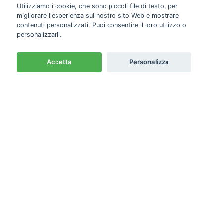
Utilizziamo i cookie, che sono piccoli file di testo, per
CASH & CARRY CON
migliorare l'esperienza sul nostro sito Web e mostrare
CORSIE ORGANIZZATE
contenuti personalizzati. Puoi consentire il loro utilizzo o
personalizzarli.
Accetta
Personalizza
Newsletter
Emme PRO