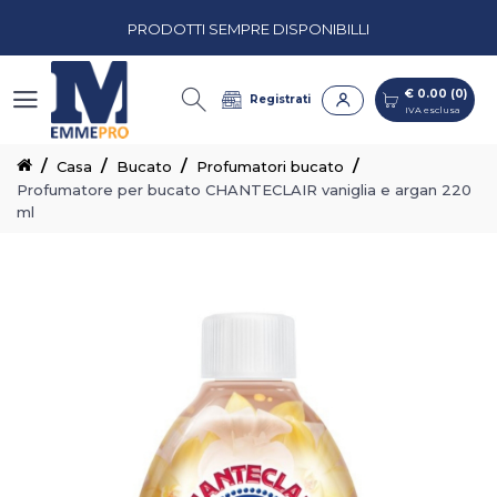
PRODOTTI SEMPRE DISPONIBILLI
€ 0.00 (0)
IVA esclusa
PREVENTIVI PERSONALIZZATI
€ 0.00 (0)
Registrati
IVA esclusa
CASH & CARRY CON CORSIE ORGANIZZATE
Casa
Bucato
Profumatori bucato
Profumatore per bucato CHANTECLAIR vaniglia e argan 220
PRODOTTI SEMPRE DISPONIBILLI
ml
PREVENTIVI PERSONALIZZATI