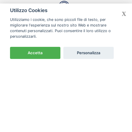
Utilizzo Cookies
X
Utilizziamo i cookie, che sono piccoli file di testo, per
CASH & CARRY CON
migliorare l'esperienza sul nostro sito Web e mostrare
CORSIE ORGANIZZATE
contenuti personalizzati. Puoi consentire il loro utilizzo o
personalizzarli.
Accetta
Personalizza
Newsletter