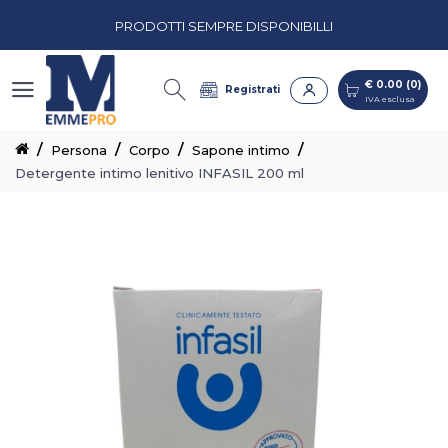
PRODOTTI SEMPRE DISPONIBILLI
€ 0.00 (0)
IVA esclusa
PREVENTIVI PERSONALIZZATI
€ 0.00 (0)
Registrati
IVA esclusa
CASH & CARRY CON CORSIE ORGANIZZATE
Persona
Corpo
Sapone intimo
Detergente intimo lenitivo INFASIL 200 ml
PRODOTTI SEMPRE DISPONIBILLI
PREVENTIVI PERSONALIZZATI