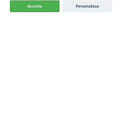
Accetta
Personalizza
Newsletter
Emme PRO
Cash & Carry
Termini e condizioni