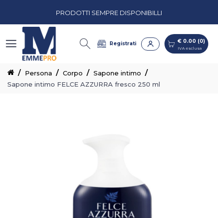
PRODOTTI SEMPRE DISPONIBILLI
€ 0.00 (0)
IVA esclusa
PREVENTIVI PERSONALIZZATI
€ 0.00 (0)
Registrati
IVA esclusa
CASH & CARRY CON CORSIE ORGANIZZATE
Persona
Corpo
Sapone intimo
Sapone intimo FELCE AZZURRA fresco 250 ml
PRODOTTI SEMPRE DISPONIBILLI
PREVENTIVI PERSONALIZZATI