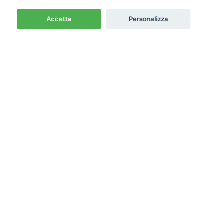
Accetta
Personalizza
Newsletter
Emme PRO
Cash & Carry
Termini e condizioni