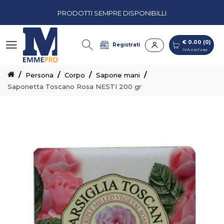
PRODOTTI SEMPRE DISPONIBILLI
€ 0.00 (0)
IVA esclusa
PREVENTIVI PERSONALIZZATI
€ 0.00 (0)
Registrati
IVA esclusa
CASH & CARRY CON CORSIE ORGANIZZATE
Persona
Corpo
Sapone mani
Saponetta Toscano Rosa NESTI 200 gr
PRODOTTI SEMPRE DISPONIBILLI
PREVENTIVI PERSONALIZZATI