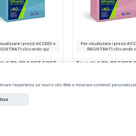
isualizzare i prezzi
ACCEDI
o
Per visualizzare i prezzi
ACC
EGISTRATI
cliccando qui
REGISTRATI
cliccando q
lioli 38x38 SOFT SOFT
Tovaglioli 38x38 SOFT
ro 40 pz
rosa 40 pz
Soft soft
gliorare l'esperienza sul nostro sito Web e mostrare contenuti personalizzati.
Scheda prodotto
Scheda prodotto
lizza
otto disponibile a magazzino
Prodotto disponibile a ma
omandato da Emme Pro
Raccomandato da Emme Pro