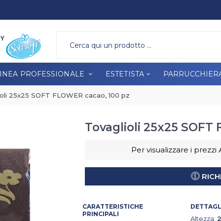
A PROFESSIONALE
ESTETISTA
PARRUCCHIERA
BRAND
RY
INEA PROFESSIONALE
ESTETISTA
PARRUCCHIER
ioli 25x25 SOFT FLOWER cacao, 100 pz
Tovaglioli 25x25 SOFT
Per visualizzare i prezzi
RICH
CARATTERISTICHE
DETTAGLI
PRINCIPALI
Altezza: