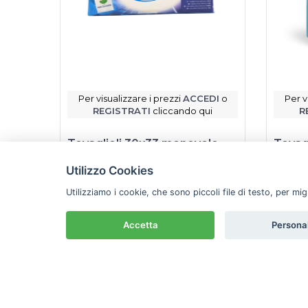
Per visualizzare i prezzi
ACCEDI
o
Per v
REGISTRATI
cliccando qui
R
Tovaglioli 30x33 monovelo
Tovag
SOFT SOFT 150 pz
azzur
Utilizzo Cookies
Soft soft
Utilizziamo i cookie, che sono piccoli file di testo, per mi
Scheda prodotto
Accetta
Persona
Prodotto disponibile a magazzino
Prod
Raccomandato da Emme Pro
Racc