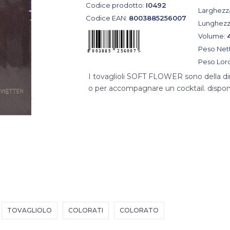
Codice prodotto:
I0492
Larghezz
Codice EAN:
8003885256007
Lunghezz
Volume:
Peso Net
Peso Lor
I tovaglioli SOFT FLOWER sono della dim
o per accompagnare un cocktail. disponib
TOVAGLIOLO
COLORATI
COLORATO